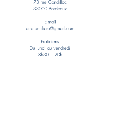
73 rue Condillac
33000 Bordeaux
E-mail
airefamiliale@gmail.com
Praticiens
Du lundi au vendredi
8h30 – 20h
La Bulle
Activités du lundi au dimanche
Santé
Dermatologue
Ergothérapeute
Médecin esthétique
Médecin généraliste
Médecin vasculaire