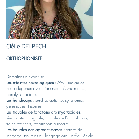
Clélie DELPECH
ORTHOPHONISTE
-
Domaines d’expertise :
Les atteintes neurologiques :
AVC, maladies
neurodégénératives (Parkinson, Alzheimer,...),
paralysie faciale.
Les handicaps :
surdité, autisme, syndromes
génétiques, trisomie.
Les troubles de fonctions oro-myo-faciales,
rééducation linguale, trouble de l'articulation,
freins restrictifs, respiration buccale.
Les troubles des apprentissages :
retard de
langage, troubles du langage oral, difficultés de