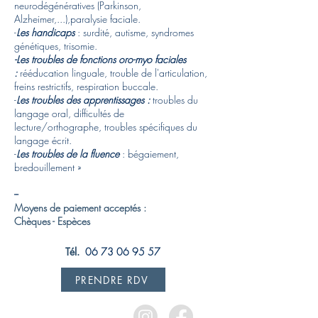
neurodégénératives (Parkinson,
Alzheimer,...),paralysie faciale.
-
Les handicaps
: surdité, autisme, syndromes
génétiques, trisomie.
-Les troubles de fonctions oro-myo faciales
:
rééducation linguale, trouble de l'articulation,
freins restrictifs, respiration buccale.
-
Les troubles des apprentissages :
troubles du
langage oral, difficultés de
lecture/orthographe, troubles spécifiques du
langage écrit.
-
Les troubles de la fluence
: bégaiement,
bredouillement »
--
Moyens de paiement acceptés :
Chèques - Espèces
Tél.
06 73 06 95 57
PRENDRE RDV