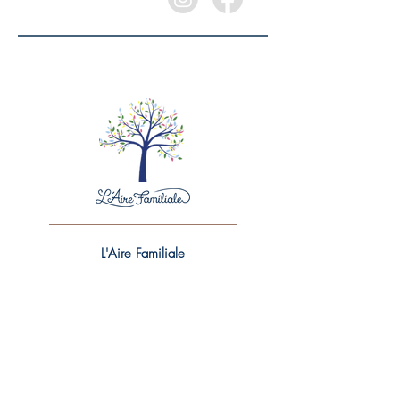
L'Aire Familiale
Quartier Grands-Hommes
73 rue Condillac
33000 Bordeaux
E-mail
airefamiliale@gmail.com