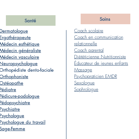
Soins
Santé
Coach scolaire
Dermatologue
Coach en communication
Ergothérapeute
relationnelle
Médecin esthétique
Coach parental
Médecin généraliste
Diététicienne Nutritionniste
Médecin vasculaire
Éducateur de jeunes enfants
Neuropsychologue
Massage
Orthopédiste dento-faciale
Psychopraticien EMDR
Orthophoniste
Sexologue
Ostéopathe
Sophrologue
Pédiatre
Pédicure-podologue
Pédopsychiatre
Psychiatre
Psychologue
Psychologue du travail
Sage-Femme