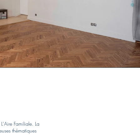
lle
L'Aire Familiale. La
euses thématiques