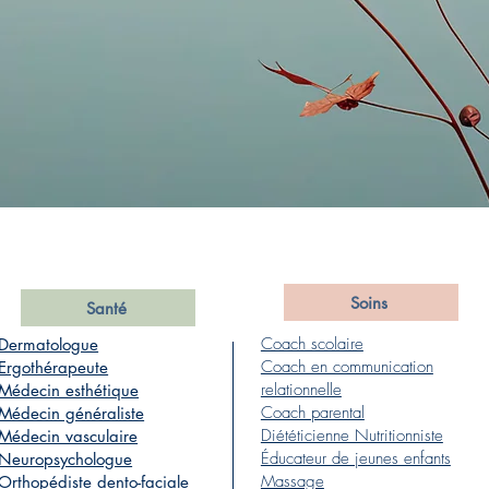
Soins
Santé
Coach scolaire
Dermatologue
Coach en communication
Ergothérapeute
relationnelle
Médecin esthétique
Coach parental
Médecin généraliste
Diététicienne Nutritionniste
Médecin vasculaire
Éducateur de jeunes enfants
Neuropsychologue
Massage
Orthopédiste dento-faciale