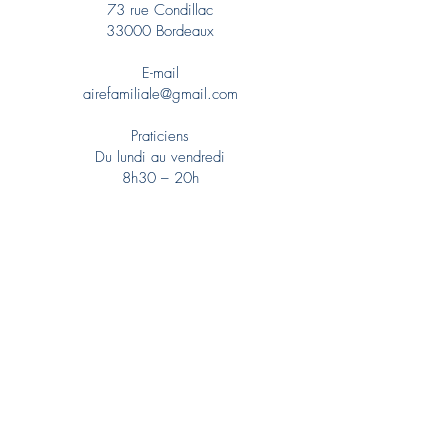
73 rue Condillac
33000 Bordeaux
E-mail
airefamiliale@gmail.com
Praticiens
Du lundi au vendredi
8h30 – 20h
La Bulle
Activités du lundi au dimanche
Santé
Dermatologue
Ergothérapeute
Médecin esthétique
Médecin généraliste
Médecin vasculaire