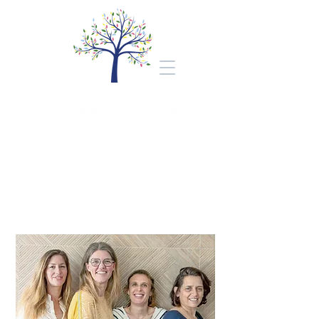
Bienvenue au cabinet
L'Aire Familiale