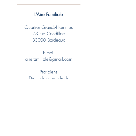
L'Aire Familiale
Quartier Grands-Hommes
73 rue Condillac
33000 Bordeaux
E-mail
airefamiliale@gmail.com
Praticiens
Du lundi au vendredi
8h30 – 20h
La Bulle
Activités du lundi au dimanche
Santé