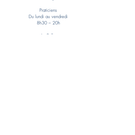
Praticiens
Du lundi au vendredi
8h30 – 20h
La Bulle
Activités du lundi au dimanche
Santé
Dermatologue
Ergothérapeute
Médecin esthétique
Médecin généraliste
Médecin vasculaire
Neuropsychologue
Orthopédiste dento-faciale
Orthophoniste
Ostéopathe
Pédiatre